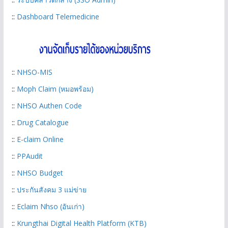
::
Dashboard Telemedicine
::
NHSO-MIS
::
Moph Claim (หมอพร้อม)
::
NHSO Authen Code
::
Drug Catalogue
::
E-claim Online
::
PPAudit
::
NHSO Budget
::
ประกันสังคม 3 แม่ข่าย
::
Eclaim Nhso (อันเก่า)
::
Krungthai Digital Health Platform (KTB)